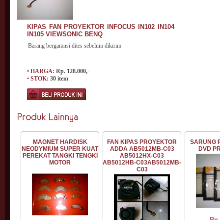
KIPAS FAN PROYEKTOR INFOCUS IN102 IN104
IN105 VIEWSONIC BENQ
Barang bergaransi dites sebelum dikirim
• HARGA:
Rp. 128.000,-
• STOK:
30 item
MAGNET HARDISK
FAN KIPAS PROYEKTOR
SARUNG 
NEODYMIUM SUPER KUAT
ADDA AB5012MB-C03
DVD P
PEREKAT TANGKI TENGKI
AB5012HX-C03
MOTOR
AB5012HB-C03AB5012MB-
C03
Rp