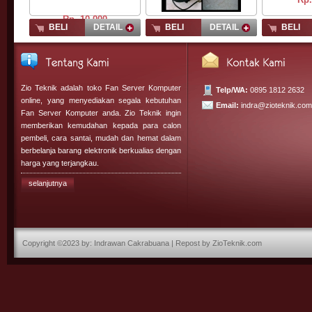
Rp.
10.000,-
BELI
DETAIL
BELI
DETAIL
BELI
Rp.
125.000,-
Zio Teknik adalah toko Fan Server Komputer
Telp/WA:
0895 1812 2632
online, yang menyediakan segala kebutuhan
Email:
indra@zioteknik.com
Fan Server Komputer anda. Zio Teknik ingin
memberikan kemudahan kepada para calon
pembeli, cara santai, mudah dan hemat dalam
berbelanja barang elektronik berkualias dengan
harga yang terjangkau.
selanjutnya
Copyright ©2023 by: Indrawan Cakrabuana | Repost by
ZioTeknik.com