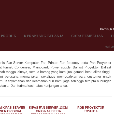
Kamis, 6 
 PRODUK
KERANJANG BELANJA
CARA PEMBELIAN
H
s Fan Server Komputer, Fan Printer, Fan fotocopy serta Part Proyektor
ght tunnel, Condenser, Mainboard, Power supply, Ballast Proyektor, Ballast
h tangga lainnya, semua barang yang kami jual garansi berkualitas tinggi.
kami berusaha memanjakan sekaligus memudahkan para customer untuk
 kami. Kenyamanan dan keamanan pun kami jaga sehingga tercipta hubungan
elanja. Dan terima kasih atas kunjungan anda.
M KIPAS SERVER
KIPAS FAN SERVER 13CM
RGB PROYEKTOR
NER ORIGINAL
ORIGINAL DELTA
TOSHIBA