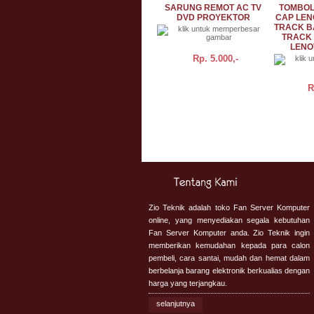
SARUNG REMOT AC TV
TOMBOL
DVD PROYEKTOR
CAP LEN
TRACK B
TRACK 
LENO
Rp.
5.000,-
R
BELI
DETAIL
BELI
Zio Teknik adalah toko Fan Server Komputer
online, yang menyediakan segala kebutuhan
Fan Server Komputer anda. Zio Teknik ingin
memberikan kemudahan kepada para calon
pembeli, cara santai, mudah dan hemat dalam
berbelanja barang elektronik berkualias dengan
harga yang terjangkau.
selanjutnya