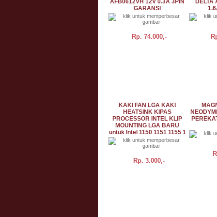
AFB0612VH 12V 0.3A 3PIN
DELTA 
GARANSI
1.
Rp.
74.000,-
R
BELI
DETAIL
KAKI FAN LGA KAKI
MAGN
HEATSINK KIPAS
NEODYMI
PROCESSOR INTEL KLIP
PEREKAT
MOUNTING LGA BARU
untuk Intel 1150 1151 1155 1
R
Rp.
3.000,-
BELI
DETAIL
BELI