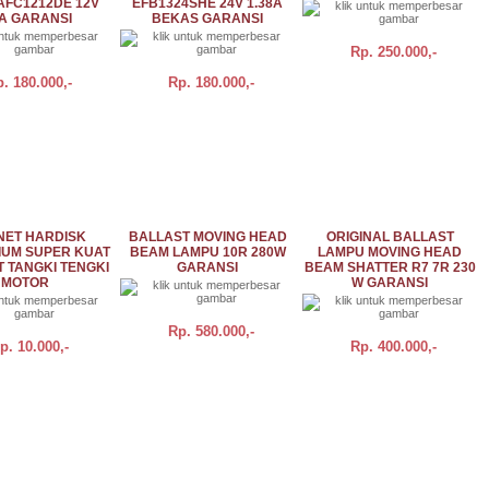
AFC1212DE 12V
EFB1324SHE 24V 1.38A
6A GARANSI
BEKAS GARANSI
Rp.
250.000,-
p.
180.000,-
Rp.
180.000,-
DETAIL
BELI
DETAIL
DETAIL
ET HARDISK
BALLAST MOVING HEAD
ORIGINAL BALLAST
UM SUPER KUAT
BEAM LAMPU 10R 280W
LAMPU MOVING HEAD
 TANGKI TENGKI
GARANSI
BEAM SHATTER R7 7R 230
MOTOR
W GARANSI
Rp.
580.000,-
p.
10.000,-
Rp.
400.000,-
DETAIL
BELI
DETAIL
BELI
DETAIL