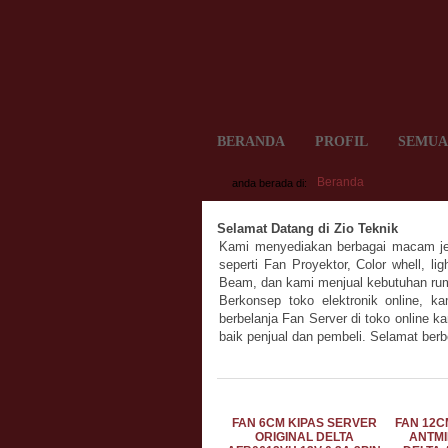
BERANDA
PROFIL
SEMUA
Beranda
anda berada di:
Selamat Datang di Zio Teknik
Kami menyediakan berbagai macam jeni
seperti Fan Proyektor, Color whell, li
Beam, dan kami menjual kebutuhan ruma
Berkonsep toko elektronik online, 
berbelanja Fan Server di toko online
baik penjual dan pembeli. Selamat berb
FAN 6CM KIPAS SERVER
FAN 12C
ORIGINAL DELTA
ANTMI