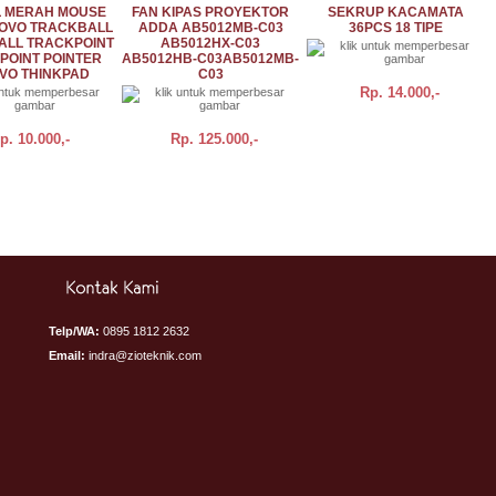
 MERAH MOUSE
FAN KIPAS PROYEKTOR
SEKRUP KACAMATA
OVO TRACKBALL
ADDA AB5012MB-C03
36PCS 18 TIPE
ALL TRACKPOINT
AB5012HX-C03
POINT POINTER
AB5012HB-C03AB5012MB-
VO THINKPAD
C03
Rp.
14.000,-
p.
10.000,-
Rp.
125.000,-
DETAIL
BELI
DETAIL
BELI
DETAIL
Telp/WA:
0895 1812 2632
Email:
indra@zioteknik.com