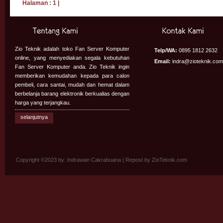
Halaman :
1
|
Zio Teknik adalah toko Fan Server Komputer
Telp/WA:
0895 1812 2632
online, yang menyediakan segala kebutuhan
Email:
indra@zioteknik.com
Fan Server Komputer anda. Zio Teknik ingin
memberikan kemudahan kepada para calon
pembeli, cara santai, mudah dan hemat dalam
berbelanja barang elektronik berkualias dengan
harga yang terjangkau.
selanjutnya
Copyright ©2023 by: Indrawan Cakrabuana | Repost by
ZioTeknik.com