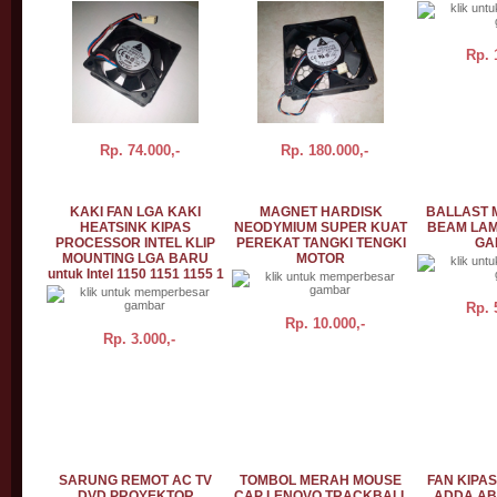
Rp.
Rp.
74.000,-
Rp.
180.000,-
BELI
DETAIL
DETAIL
BELI
KAKI FAN LGA KAKI
MAGNET HARDISK
BALLAST 
HEATSINK KIPAS
NEODYMIUM SUPER KUAT
BEAM LAM
PROCESSOR INTEL KLIP
PEREKAT TANGKI TENGKI
GA
MOUNTING LGA BARU
MOTOR
untuk Intel 1150 1151 1155 1
Rp.
Rp.
10.000,-
Rp.
3.000,-
BELI
DETAIL
BELI
DETAIL
BELI
SARUNG REMOT AC TV
TOMBOL MERAH MOUSE
FAN KIPA
DVD PROYEKTOR
CAP LENOVO TRACKBALL
ADDA AB