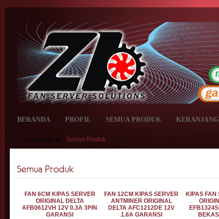
BERANDA
PROFIL
SEMUA PRODUK
KERANJANG
Semua Produk
anda berada di:
FAN 6CM KIPAS SERVER
FAN 12CM KIPAS SERVER
KIPAS FAN
ORIGINAL DELTA
ANTMINER ORIGINAL
ORIGI
AFB0612VH 12V 0.3A 3PIN
DELTA AFC1212DE 12V
EFB1324S
GARANSI
1.6A GARANSI
BEKAS