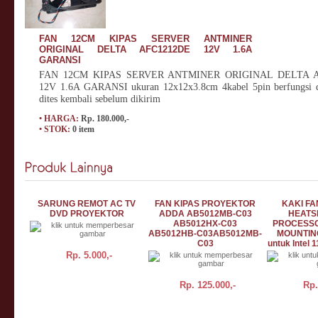
FAN 12CM KIPAS SERVER ANTMINER
ORIGINAL DELTA AFC1212DE 12V 1.6A
GARANSI
FAN 12CM KIPAS SERVER ANTMINER ORIGINAL DELTA 
12V 1.6A GARANSI ukuran 12x12x3.8cm 4kabel 5pin berfungsi 
dites kembali sebelum dikirim
• HARGA:
Rp. 180.000,-
• STOK:
0 item
SARUNG REMOT AC TV
FAN KIPAS PROYEKTOR
KAKI FA
DVD PROYEKTOR
ADDA AB5012MB-C03
HEATS
AB5012HX-C03
PROCESSO
AB5012HB-C03AB5012MB-
MOUNTIN
C03
untuk Intel 
Rp.
5.000,-
Rp.
125.000,-
Rp