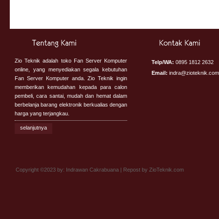
BELI
DETAIL
BELI
DETAIL
BELI
Zio Teknik adalah toko Fan Server Komputer
Telp/WA:
0895 1812 2632
online, yang menyediakan segala kebutuhan
Email:
indra@zioteknik.com
Fan Server Komputer anda. Zio Teknik ingin
memberikan kemudahan kepada para calon
pembeli, cara santai, mudah dan hemat dalam
berbelanja barang elektronik berkualias dengan
harga yang terjangkau.
selanjutnya
Copyright ©2023 by: Indrawan Cakrabuana | Repost by
ZioTeknik.com