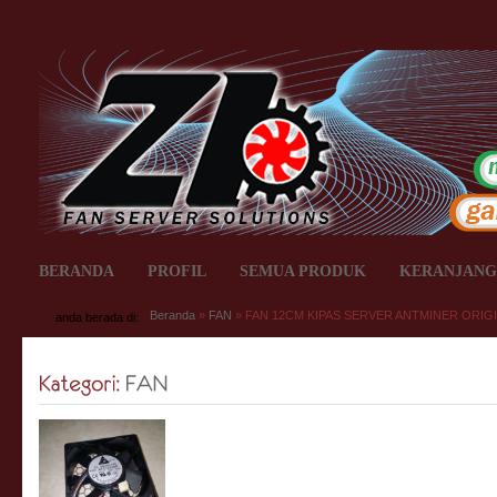
BERANDA
PROFIL
SEMUA PRODUK
KERANJANG
Beranda
»
FAN
» FAN 12CM KIPAS SERVER ANTMINER ORIGI
anda berada di: